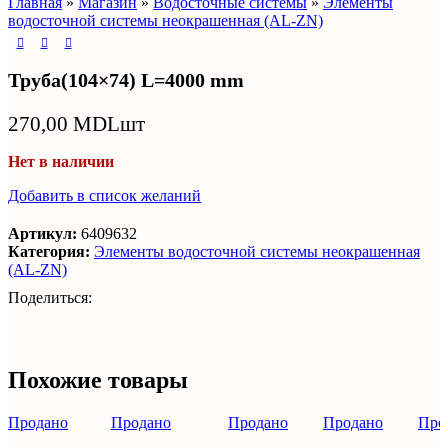
Главная
»
Магазин
»
Водосточные системы
»
Элементы
водосточной системы неокрашенная (AL-ZN)
Труба(104×74) L=4000 mm
270,00
MDL
шт
Нет в наличии
Добавить в список желаний
Артикул:
6409632
Категория:
Элементы водосточной системы неокрашенная
(AL-ZN)
Поделиться:
Похожие товары
Продано
Продано
Продано
Продано
Про