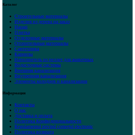
Каталог
Строительные материалы
Изделия из дерева на заказ
Haragi
Плитка
Отделочные материалы
Отопительные материалы
Сантехника
Карнизы
Наполнитель из пеллет для животных
Водосточные системы
Внешняя канализация
Внутренняя канализация
Элементы колодцев и канализации
Информация
Контакты
О нас
Доставка и оплата
Политика Конфиденциальности
Regulamentul privind comerțul electronic
Политика возврата