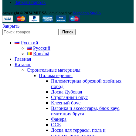
Забыли пароль
copyright © 2024 MIF SA
| developed by
Mandarin Studio
.
Закрыть
Поиск
Русский
Русский
Română
Главная
Каталог
Строительные материалы
Пиломатериалы
Пиломатериал обрезной хвойных
пород
Доска Дубовая
Строганный брус
Клееный брус
Вагонка и аксессуары, блок-хаус,
имитация бруса
Фанера
ОСБ
Доска для террасы, пола и
натурального паркета