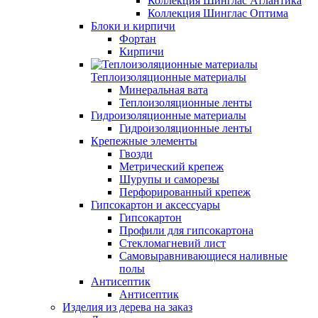
Коллекция Шинглас Атлантика
Коллекция Шинглас Оптима
Блоки и кирпичи
Фортан
Кирпичи
Теплоизоляционные материалы
Минеральная вата
Теплоизоляционные ленты
Гидроизоляционные материалы
Гидроизоляционные ленты
Крепежные элементы
Гвозди
Метрический крепеж
Шурупы и саморезы
Перфорированный крепеж
Гипсокартон и аксессуары
Гипсокартон
Профили для гипсокартона
Стекломагневий лист
Самовыравнивающиеся наливные
полы
Aнтисептик
Aнтисептик
Изделия из дерева на заказ