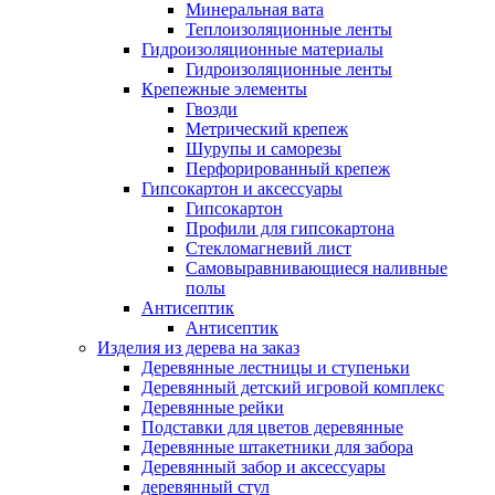
Минеральная вата
Теплоизоляционные ленты
Гидроизоляционные материалы
Гидроизоляционные ленты
Крепежные элементы
Гвозди
Метрический крепеж
Шурупы и саморезы
Перфорированный крепеж
Гипсокартон и аксессуары
Гипсокартон
Профили для гипсокартона
Стекломагневий лист
Самовыравнивающиеся наливные
полы
Aнтисептик
Aнтисептик
Изделия из дерева на заказ
Деревянные лестницы и ступеньки
Деревянный детский игровой комплекс
Деревянные рейки
Подставки для цветов деревянные
Деревянные штакетники для забора
Деревянный забор и аксессуары
деревянный стул