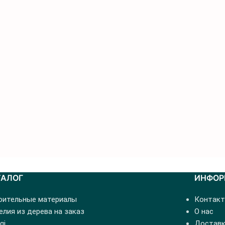
ТАЛОГ
ИНФОР
оительные материалы
Контак
лия из дерева на заказ
О нас
gi
Доставк