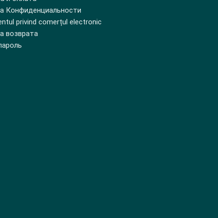
а Конфиденциальности
tul privind comerțul electronic
а возврата
пароль