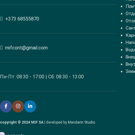
Пли
Отд
+373 68555870
Ото
Сан
Кар
Нап
mifcont@gmail.com
Вод
Вне
Вну
Эле
Пн-Пт: 08:30 - 17:00 | Сб: 08:30 - 13:00
copyright © 2024 MIF SA
| developed by
Mandarin Studio
.