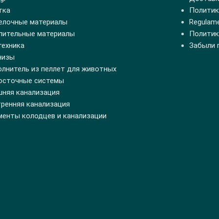
тка
Политик
елочные материалы
Regulamen
пительные материалы
Политик
техника
Забыли 
низы
олнитель из пеллет для животных
осточные системы
шняя канализация
тренняя канализация
менты колодцев и канализации