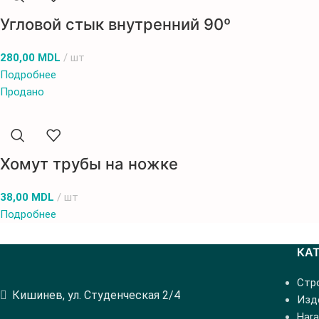
Угловой стык внутренний 90º
280,00
MDL
шт
Подробнее
Продано
Хомут трубы на ножке
38,00
MDL
шт
Подробнее
КА
Стр
Кишинев, ул. Студенческая 2/4
Изде
Hara