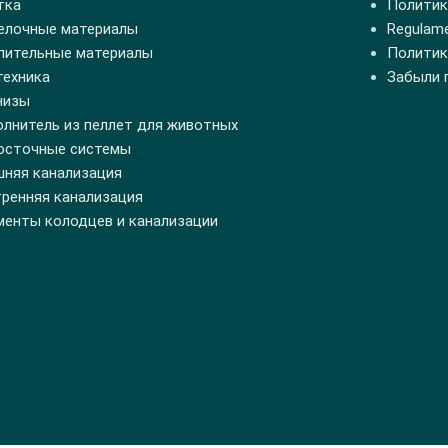
тка
Политик
елочные материалы
Regulamen
пительные материалы
Политик
техника
Забыли 
низы
олнитель из пеллет для животных
осточные системы
шняя канализация
тренняя канализация
менты колодцев и канализации