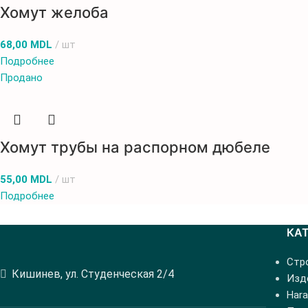
Хомут желоба
68,00
MDL
шт
Подробнее
Продано
Хомут трубы на распорном дюбеле
55,00
MDL
шт
Подробнее
КА
Стр
Кишинев, ул. Студенческая 2/4
Изде
Hara