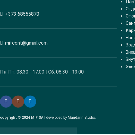
Пли
Отд
+373 68555870
Ото
Сан
Кар
Нап
mifcont@gmail.com
Вод
Вне
Вну
Эле
Пн-Пт: 08:30 - 17:00 | Сб: 08:30 - 13:00
copyright © 2024 MIF SA
| developed by
Mandarin Studio
.