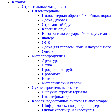
Каталог
Строительные материалы
Пиломатериалы
Пиломатериал обрезной хвойных пород
Доска Дубовая
Строганный брус
Клееный брус
Вагонка и аксессуары, блок-хаус, имита
Фанера
ОСБ
Доска для террасы, пола и натурального
Опилки
Металлопродукция
Арматура
Сетка
Профильная труба
Проволока
Катинка
Металлический уголок
Сухие строительные смеси
Сыпучие стройматериалы
Пластификатор
Кровля, водосточные системы и аксессуары
Шифер, конек, гвозди для шифера
Гибкая черепица и аксессуары