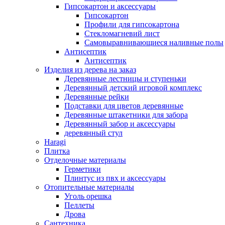
Гипсокартон и аксессуары
Гипсокартон
Профили для гипсокартона
Стекломагневий лист
Самовыравнивающиеся наливные полы
Aнтисептик
Aнтисептик
Изделия из дерева на заказ
Деревянные лестницы и ступеньки
Деревянный детский игровой комплекс
Деревянные рейки
Подставки для цветов деревянные
Деревянные штакетники для забора
Деревянный забор и аксессуары
деревянный стул
Haragi
Плитка
Отделочные материалы
Герметики
Плинтус из пвх и аксессуары
Отопительные материалы
Уголь орешка
Пеллеты
Дрова
Сантехника