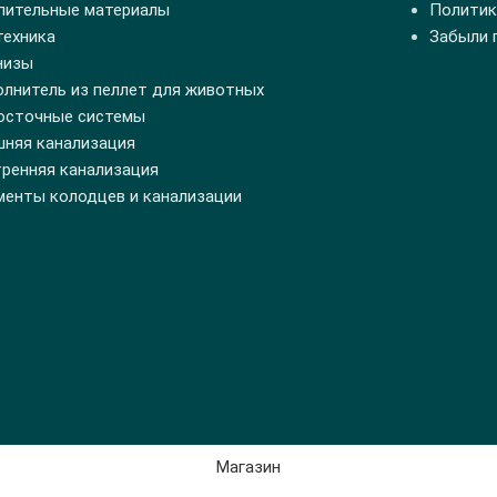
пительные материалы
Политик
техника
Забыли 
низы
олнитель из пеллет для животных
осточные системы
шняя канализация
тренняя канализация
менты колодцев и канализации
Магазин