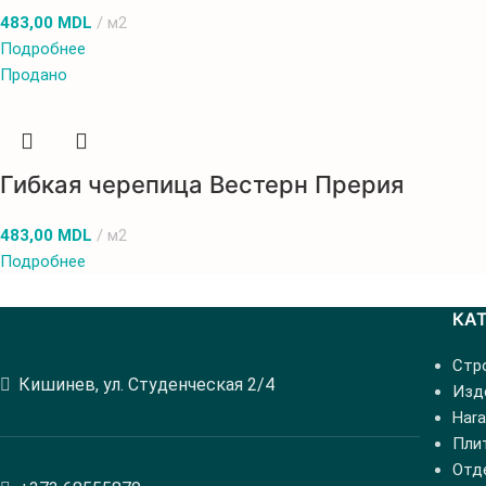
483,00
MDL
м2
Подробнее
Продано
Гибкая черепица Вестерн Прерия
483,00
MDL
м2
Подробнее
КА
Стр
Кишинев, ул. Студенческая 2/4
Изде
Hara
Пли
Отд