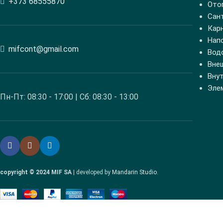
+373 68555870
Ото
Сан
Кар
Нап
mifcont@gmail.com
Вод
Вне
Вну
Эле
Пн-Пт: 08:30 - 17:00 | Сб: 08:30 - 13:00
copyright © 2024 MIF SA
| developed by
Mandarin Studio
.