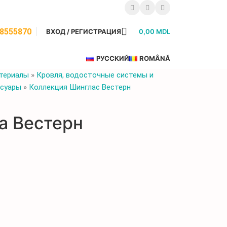
68555870
ВХОД / РЕГИСТРАЦИЯ
0,00
MDL
РУССКИЙ
ROMÂNĂ
териалы
»
Кровля, водосточные системы и
ссуары
»
Коллекция Шинглас Вестерн
а Вестерн