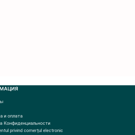
МАЦИЯ
ты
а и оплата
а Конфиденциальности
tul privind comerțul electronic