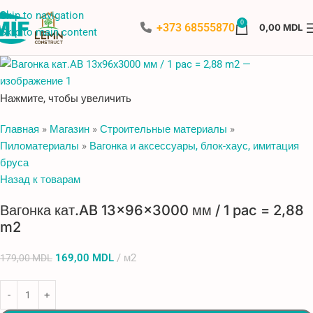
Skip to navigation
-6%
0
+373 68555870
0,00
MDL
Skip to main content
Нажмите, чтобы увеличить
Главная
»
Магазин
»
Строительные материалы
»
Пиломатериалы
»
Вагонка и аксессуары, блок-хаус, имитация
бруса
Назад к товарам
Вагонка кат.AB 13x96x3000 мм / 1 pac = 2,88
m2
169,00
MDL
м2
179,00
MDL