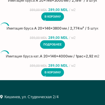
Имитация бруса A 20×146×3000 мм / 2,19 м² / 5 штук
289,00
MDL
м2
359,00
MDL
В КОРЗИНУ
-19%
Имитация бруса A 20×146×3800 мм / 2,774 м² / 5 штук
ПРОДА
289,00
MDL
м2
359,00
MDL
НО
ПОДРОБНЕЕ
-19%
Имитация бруса кат.A 20x146x4000мм / 1pac=2,92 m2
289,00
MDL
м2
359,00
MDL
В КОРЗИНУ
Кишинев, ул. Студенческая 2/4