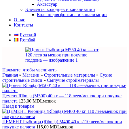
Аксессуар
Элементы колодцев и канализации
Кольцо для фонтана и канализации
О нас
Контакты
Русский
Română
Нажмите, чтобы увеличить
Главная
»
Магазин
»
Строительные материалы
»
Сухие
строительные смеси
»
Сыпучие стройматериалы
Цемент Rîbnița (M500) 40 кг — 118 леев/мешок при покупке
паллета
123,00
MDL
мешок
Назад к товарам
ЦЕМЕНТ Рыбница (Rîbnița) M400 40 кг-110 леев/мешок при
покупке паллета
115,00
MDL
мешок