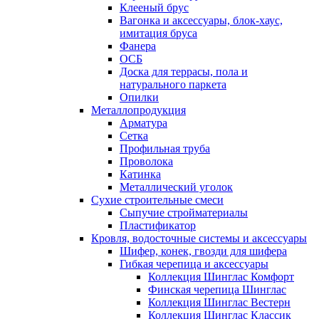
Клееный брус
Вагонка и аксессуары, блок-хаус,
имитация бруса
Фанера
ОСБ
Доска для террасы, пола и
натурального паркета
Опилки
Металлопродукция
Арматура
Сетка
Профильная труба
Проволока
Катинка
Металлический уголок
Сухие строительные смеси
Сыпучие стройматериалы
Пластификатор
Кровля, водосточные системы и аксессуары
Шифер, конек, гвозди для шифера
Гибкая черепица и аксессуары
Коллекция Шинглас Комфорт
Финская черепица Шинглас
Коллекция Шинглас Вестерн
Коллекция Шинглас Классик