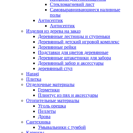
Стекломагневий лист
Самовыравнивающиеся наливные
полы
Aнтисептик
Aнтисептик
Изделия из дерева на заказ
Деревянные лестницы и ступеньки
Деревянный детский игровой комплекс
Деревянные рейки
Подставки для цветов деревянные
Деревянные штакетники для забора
Деревянный забор и аксессуары
деревянный стул
Haragi
Плитка
Отделочные материалы
Герметики
Плинтус из пвх и аксессуары
Отопительные материалы
Уголь орешка
Пеллеты
Дрова
Сантехника
Умывальники с тумбой
Карнизы