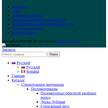
Контакты
О нас
Доставка и оплата
Политика Конфиденциальности
Regulamentul privind comerțul electronic
Политика возврата
Забыли пароль
copyright © 2024 MIF SA
| developed by
Mandarin Studio
.
Закрыть
Поиск
Русский
Русский
Română
Главная
Каталог
Строительные материалы
Пиломатериалы
Пиломатериал обрезной хвойных
пород
Доска Дубовая
Строганный брус