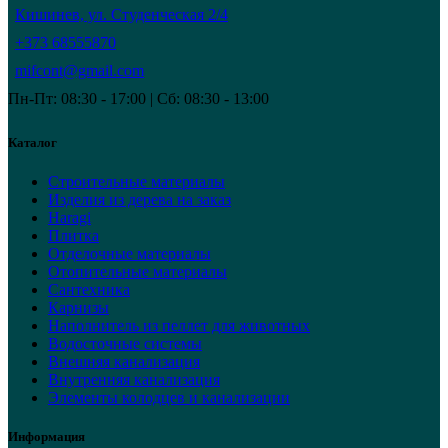
Кишинев, ул. Студенческая 2/4
+373 68555870
mifcont@gmail.com
Пн-Пт: 08:30 - 17:00 | Сб: 08:30 - 13:00
Каталог
Строительные материалы
Изделия из дерева на заказ
Haragi
Плитка
Отделочные материалы
Отопительные материалы
Сантехника
Карнизы
Наполнитель из пеллет для животных
Водосточные системы
Внешняя канализация
Внутренняя канализация
Элементы колодцев и канализации
Информация