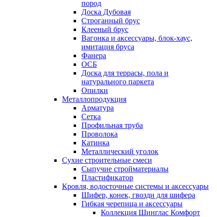
пород
Доска Дубовая
Строганный брус
Клееный брус
Вагонка и аксессуары, блок-хаус,
имитация бруса
Фанера
ОСБ
Доска для террасы, пола и
натурального паркета
Опилки
Металлопродукция
Арматура
Сетка
Профильная труба
Проволока
Катинка
Металлический уголок
Сухие строительные смеси
Сыпучие стройматериалы
Пластификатор
Кровля, водосточные системы и аксессуары
Шифер, конек, гвозди для шифера
Гибкая черепица и аксессуары
Коллекция Шинглас Комфорт