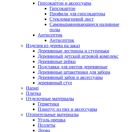
Гипсокартон и аксессуары
Гипсокартон
Профили для гипсокартона
Стекломагневий лист
Самовыравнивающиеся наливные
полы
Aнтисептик
Aнтисептик
Изделия из дерева на заказ
Деревянные лестницы и ступеньки
Деревянный детский игровой комплекс
Деревянные рейки
Подставки для цветов деревянные
Деревянные штакетники для забора
Деревянный забор и аксессуары
деревянный стул
Haragi
Плитка
Отделочные материалы
Герметики
Плинтус из пвх и аксессуары
Отопительные материалы
Уголь орешка
Пеллеты
Дрова