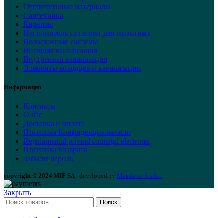
Отопительные материалы
Сантехника
Карнизы
Наполнитель из пеллет для животных
Водосточные системы
Внешняя канализация
Внутренняя канализация
Элементы колодцев и канализации
Информация
Контакты
О нас
Доставка и оплата
Политика Конфиденциальности
Regulamentul privind comerțul electronic
Политика возврата
Забыли пароль
copyright © 2024 MIF SA
| developed by
Mandarin Studio
.
Закрыть
Поиск