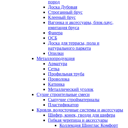
пород
Доска Дубовая
Строганный брус
Клееный брус
Вагонка и аксессуары, блок-хаус,
имитация бруса
Фанера
ОСБ
Доска для террасы, пола и
натурального паркета
Опилки
Металлопродукция
Арматура
Сетка
Профильная труба
Проволока
Катинка
Металлический уголок
Сухие строительные смеси
Сыпучие стройматериалы
Пластификатор
Кровля, водосточные системы и аксессуары
Шифер, конек, гвозди для шифера
Гибкая черепица и аксессуары
Коллекция Шинглас Комфорт