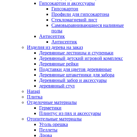
Гипсокартон и аксессуары
Гипсокартон
Профили для гипсокартона
Стекломагневий лист
Самовыравнивающиеся наливные
полы
Aнтисептик
Aнтисептик
Изделия из дерева на заказ
Деревянные лестницы и ступеньки
Деревянный детский игровой комплекс
Деревянные рейки
Подставки для цветов деревянные
Деревянные штакетники для забора
Деревянный забор и аксессуары
деревянный стул
Haragi
Плитка
Отделочные материалы
Герметики
Плинтус из пвх и аксессуары
Отопительные материалы
Уголь орешка
Пеллеты
Дрова