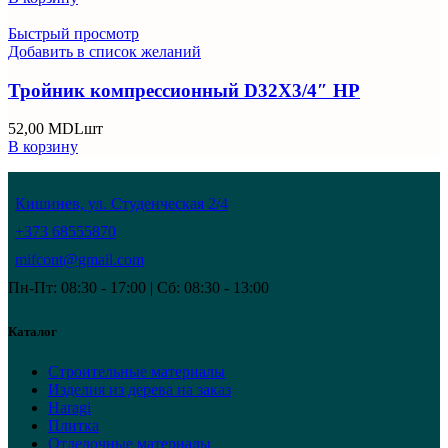
Быстрый просмотр
Добавить в список желаний
Тройник компрессионный D32X3/4″ НР
52,00
MDL
шт
В корзину
Кишинев, ул. Студенческая 2/4
+373 68555870
mifcont@gmail.com
Пн-Пт: 08:30 - 17:00 | Сб: 08:30 - 13:00
Каталог
Строительные материалы
Изделия из дерева на заказ
Haragi
Плитка
Отделочные материалы