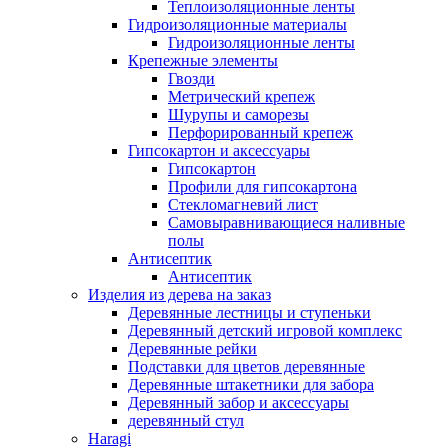
Теплоизоляционные ленты
Гидроизоляционные материалы
Гидроизоляционные ленты
Крепежные элементы
Гвозди
Метрический крепеж
Шурупы и саморезы
Перфорированный крепеж
Гипсокартон и аксессуары
Гипсокартон
Профили для гипсокартона
Стекломагневий лист
Самовыравнивающиеся наливные
полы
Aнтисептик
Aнтисептик
Изделия из дерева на заказ
Деревянные лестницы и ступеньки
Деревянный детский игровой комплекс
Деревянные рейки
Подставки для цветов деревянные
Деревянные штакетники для забора
Деревянный забор и аксессуары
деревянный стул
Haragi