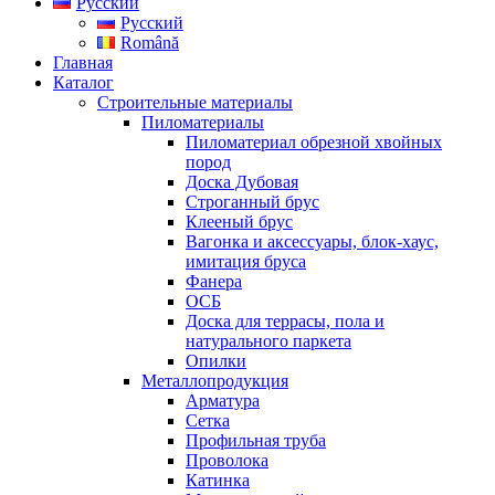
Русский
Русский
Română
Главная
Каталог
Строительные материалы
Пиломатериалы
Пиломатериал обрезной хвойных
пород
Доска Дубовая
Строганный брус
Клееный брус
Вагонка и аксессуары, блок-хаус,
имитация бруса
Фанера
ОСБ
Доска для террасы, пола и
натурального паркета
Опилки
Металлопродукция
Арматура
Сетка
Профильная труба
Проволока
Катинка