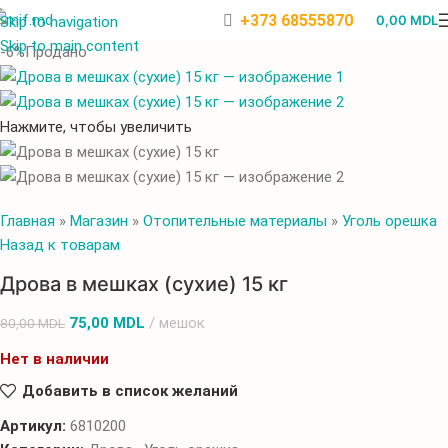
+373 68555870
0,00
MDL
Skip to navigation
Skip to main content
-6%
Продано
Нажмите, чтобы увеличить
Главная
»
Магазин
»
Отопительные материалы
»
Уголь орешка
Назад к товарам
Дрова в мешках (сухие) 15 кг
75,00
MDL
мешок
80,00
MDL
Нет в наличии
Добавить в список желаний
Артикул:
6810200