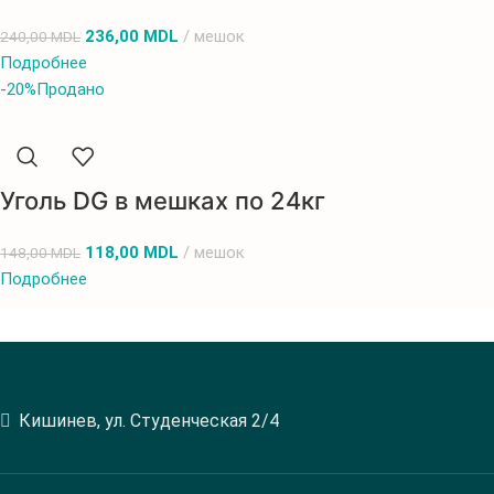
236,00
MDL
мешок
240,00
MDL
Подробнее
-20%
Продано
Уголь DG в мешках по 24кг
118,00
MDL
мешок
148,00
MDL
Подробнее
Кишинев, ул. Студенческая 2/4