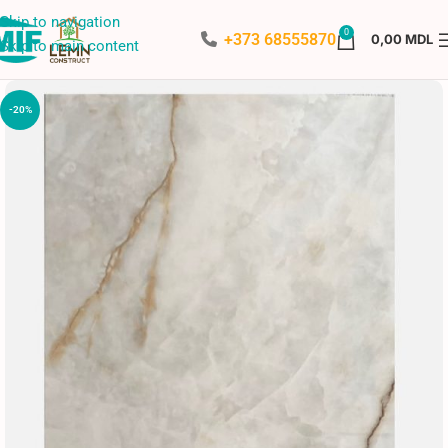
Skip to navigation
0
+373 68555870
0,00
MDL
Skip to main content
-20%