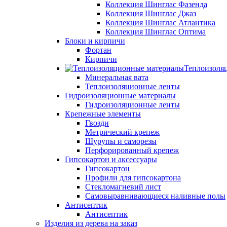
Коллекция Шинглас Фазенда
Коллекция Шинглас Джаз
Коллекция Шинглас Атлантика
Коллекция Шинглас Оптима
Блоки и кирпичи
Фортан
Кирпичи
Теплоизоля
Минеральная вата
Теплоизоляционные ленты
Гидроизоляционные материалы
Гидроизоляционные ленты
Крепежные элементы
Гвозди
Метрический крепеж
Шурупы и саморезы
Перфорированный крепеж
Гипсокартон и аксессуары
Гипсокартон
Профили для гипсокартона
Стекломагневий лист
Самовыравнивающиеся наливные полы
Aнтисептик
Aнтисептик
Изделия из дерева на заказ