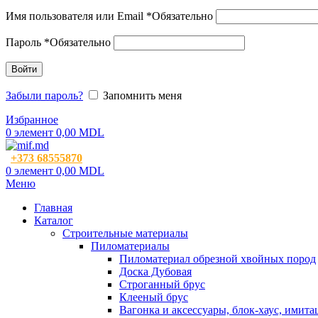
Имя пользователя или Email
*
Обязательно
Пароль
*
Обязательно
Войти
Забыли пароль?
Запомнить меня
Избранное
0
элемент
0,00
MDL
+373 68555870
0
элемент
0,00
MDL
Меню
Главная
Каталог
Строительные материалы
Пиломатериалы
Пиломатериал обрезной хвойных пород
Доска Дубовая
Строганный брус
Клееный брус
Вагонка и аксессуары, блок-хаус, имита