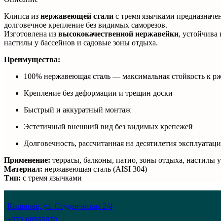
Клипса из
нержавеющей стали
с тремя язычками предназначе
долговечное крепление без видимых саморезов.
Изготовлена из
высококачественной нержавейки
, устойчива
настилы у бассейнов и садовые зоны отдыха.
Преимущества:
100% нержавеющая сталь — максимальная стойкость к р
Крепление без деформации и трещин доски
Быстрый и аккуратный монтаж
Эстетичный внешний вид без видимых крепежей
Долговечность, рассчитанная на десятилетия эксплуатац
Применение:
террасы, балконы, патио, зоны отдыха, настилы у
Материал:
нержавеющая сталь (AISI 304)
Тип:
с тремя язычками
Кишинев, ул. Студенческая 2/4
+373 68555870