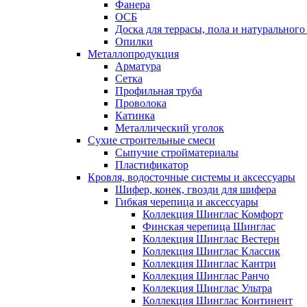
Фанера
ОСБ
Доска для террасы, пола и натурального
Опилки
Металлопродукция
Арматура
Сетка
Профильная труба
Проволока
Катинка
Металлический уголок
Сухие строительные смеси
Сыпучие стройматериалы
Пластификатор
Кровля, водосточные системы и аксессуары
Шифер, конек, гвозди для шифера
Гибкая черепица и аксессуары
Коллекция Шинглас Комфорт
Финская черепица Шинглас
Коллекция Шинглас Вестерн
Коллекция Шинглас Классик
Коллекция Шинглас Кантри
Коллекция Шинглас Ранчо
Коллекция Шинглас Ультра
Коллекция Шинглас Континент