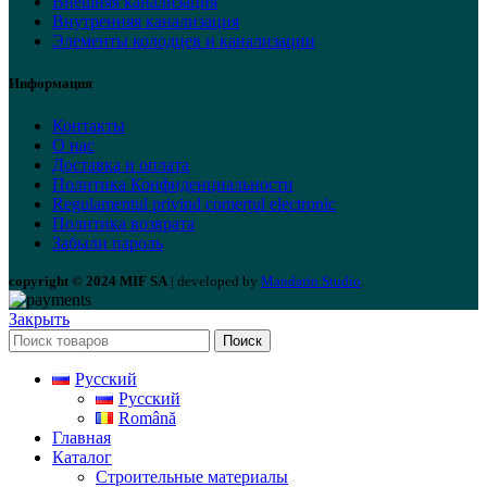
Внешняя канализация
Внутренняя канализация
Элементы колодцев и канализации
Информация
Контакты
О нас
Доставка и оплата
Политика Конфиденциальности
Regulamentul privind comerțul electronic
Политика возврата
Забыли пароль
copyright © 2024 MIF SA
| developed by
Mandarin Studio
.
Закрыть
Поиск
Русский
Русский
Română
Главная
Каталог
Строительные материалы