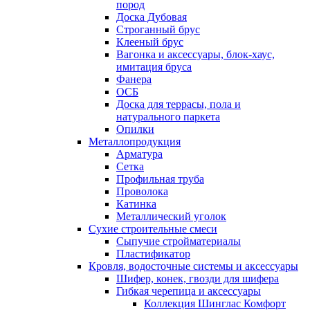
пород
Доска Дубовая
Строганный брус
Клееный брус
Вагонка и аксессуары, блок-хаус,
имитация бруса
Фанера
ОСБ
Доска для террасы, пола и
натурального паркета
Опилки
Металлопродукция
Арматура
Сетка
Профильная труба
Проволока
Катинка
Металлический уголок
Сухие строительные смеси
Сыпучие стройматериалы
Пластификатор
Кровля, водосточные системы и аксессуары
Шифер, конек, гвозди для шифера
Гибкая черепица и аксессуары
Коллекция Шинглас Комфорт