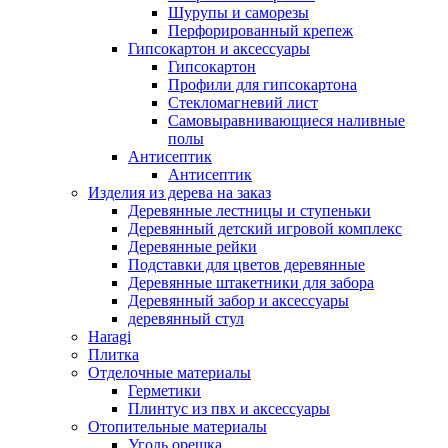
Шурупы и саморезы
Перфорированный крепеж
Гипсокартон и аксессуары
Гипсокартон
Профили для гипсокартона
Стекломагневий лист
Самовыравнивающиеся наливные
полы
Aнтисептик
Aнтисептик
Изделия из дерева на заказ
Деревянные лестницы и ступеньки
Деревянный детский игровой комплекс
Деревянные рейки
Подставки для цветов деревянные
Деревянные штакетники для забора
Деревянный забор и аксессуары
деревянный стул
Haragi
Плитка
Отделочные материалы
Герметики
Плинтус из пвх и аксессуары
Отопительные материалы
Уголь орешка