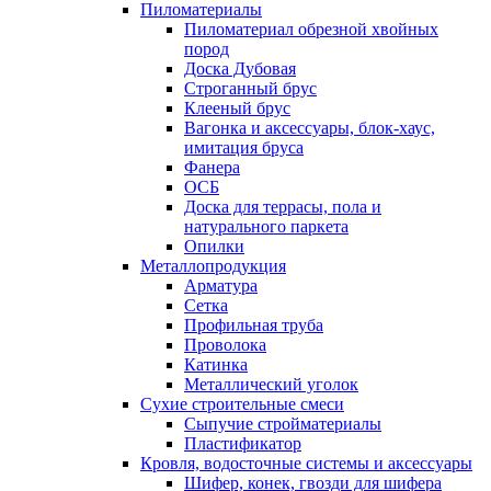
Пиломатериалы
Пиломатериал обрезной хвойных
пород
Доска Дубовая
Строганный брус
Клееный брус
Вагонка и аксессуары, блок-хаус,
имитация бруса
Фанера
ОСБ
Доска для террасы, пола и
натурального паркета
Опилки
Металлопродукция
Арматура
Сетка
Профильная труба
Проволока
Катинка
Металлический уголок
Сухие строительные смеси
Сыпучие стройматериалы
Пластификатор
Кровля, водосточные системы и аксессуары
Шифер, конек, гвозди для шифера