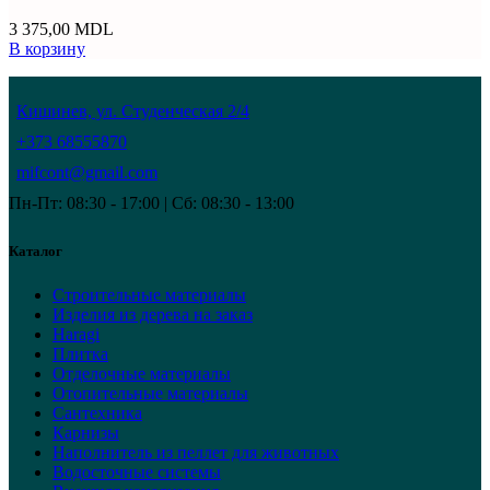
3 375,00
MDL
В корзину
Кишинев, ул. Студенческая 2/4
+373 68555870
mifcont@gmail.com
Пн-Пт: 08:30 - 17:00 | Сб: 08:30 - 13:00
Каталог
Строительные материалы
Изделия из дерева на заказ
Haragi
Плитка
Отделочные материалы
Отопительные материалы
Сантехника
Карнизы
Наполнитель из пеллет для животных
Водосточные системы