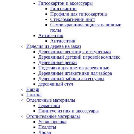
Гипсокартон и аксессуары
Гипсокартон
Профили для гипсокартона
Стекломагневий лист
Самовыравнивающиеся наливные
полы
Aнтисептик
Aнтисептик
Изделия из дерева на заказ
Деревянные лестницы и ступеньки
Деревянный детский игровой комплекс
Деревянные рейки
Подставки для цветов деревянные
Деревянные штакетники для забора
Деревянный забор и аксессуары
деревянный стул
Haragi
Плитка
Отделочные материалы
Герметики
Плинтус из пвх и аксессуары
Отопительные материалы
Уголь орешка
Пеллеты
Дрова