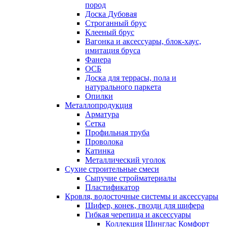
пород
Доска Дубовая
Строганный брус
Клееный брус
Вагонка и аксессуары, блок-хаус,
имитация бруса
Фанера
ОСБ
Доска для террасы, пола и
натурального паркета
Опилки
Металлопродукция
Арматура
Сетка
Профильная труба
Проволока
Катинка
Металлический уголок
Сухие строительные смеси
Сыпучие стройматериалы
Пластификатор
Кровля, водосточные системы и аксессуары
Шифер, конек, гвозди для шифера
Гибкая черепица и аксессуары
Коллекция Шинглас Комфорт