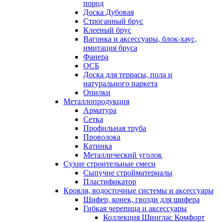
пород
Доска Дубовая
Строганный брус
Клееный брус
Вагонка и аксессуары, блок-хаус,
имитация бруса
Фанера
ОСБ
Доска для террасы, пола и
натурального паркета
Опилки
Металлопродукция
Арматура
Сетка
Профильная труба
Проволока
Катинка
Металлический уголок
Сухие строительные смеси
Сыпучие стройматериалы
Пластификатор
Кровля, водосточные системы и аксессуары
Шифер, конек, гвозди для шифера
Гибкая черепица и аксессуары
Коллекция Шинглас Комфорт