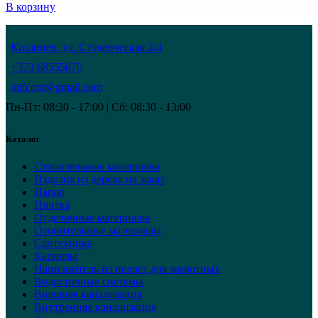
В корзину
Кишинев, ул. Студенческая 2/4
+373 68555870
mifcont@gmail.com
Пн-Пт: 08:30 - 17:00 | Сб: 08:30 - 13:00
Каталог
Строительные материалы
Изделия из дерева на заказ
Haragi
Плитка
Отделочные материалы
Отопительные материалы
Сантехника
Карнизы
Наполнитель из пеллет для животных
Водосточные системы
Внешняя канализация
Внутренняя канализация