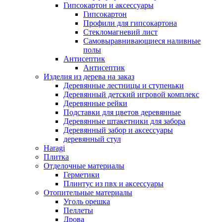
Гипсокартон и аксессуары
Гипсокартон
Профили для гипсокартона
Стекломагневий лист
Самовыравнивающиеся наливные
полы
Aнтисептик
Aнтисептик
Изделия из дерева на заказ
Деревянные лестницы и ступеньки
Деревянный детский игровой комплекс
Деревянные рейки
Подставки для цветов деревянные
Деревянные штакетники для забора
Деревянный забор и аксессуары
деревянный стул
Haragi
Плитка
Отделочные материалы
Герметики
Плинтус из пвх и аксессуары
Отопительные материалы
Уголь орешка
Пеллеты
Дрова