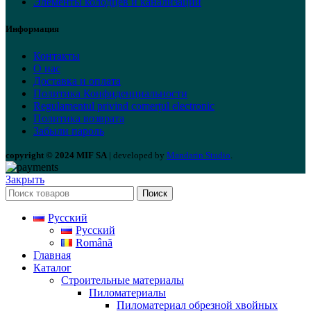
Элементы колодцев и канализации
Информация
Контакты
О нас
Доставка и оплата
Политика Конфиденциальности
Regulamentul privind comerțul electronic
Политика возврата
Забыли пароль
copyright © 2024 MIF SA
| developed by
Mandarin Studio
.
Закрыть
Поиск
Русский
Русский
Română
Главная
Каталог
Строительные материалы
Пиломатериалы
Пиломатериал обрезной хвойных