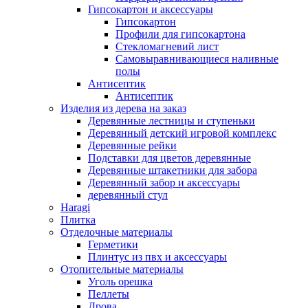
Гипсокартон и аксессуары
Гипсокартон
Профили для гипсокартона
Стекломагневий лист
Самовыравнивающиеся наливные
полы
Aнтисептик
Aнтисептик
Изделия из дерева на заказ
Деревянные лестницы и ступеньки
Деревянный детский игровой комплекс
Деревянные рейки
Подставки для цветов деревянные
Деревянные штакетники для забора
Деревянный забор и аксессуары
деревянный стул
Haragi
Плитка
Отделочные материалы
Герметики
Плинтус из пвх и аксессуары
Отопительные материалы
Уголь орешка
Пеллеты
Дрова