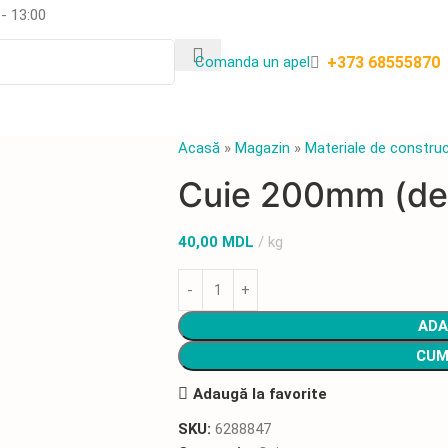
 - 13:00
+373 68555870
Сomanda un apel
Acasă
»
Magazin
»
Materiale de construc
Cuie 200mm (de 
40,00
MDL
kg
ADA
CUM
Adaugă la favorite
SKU:
6288847