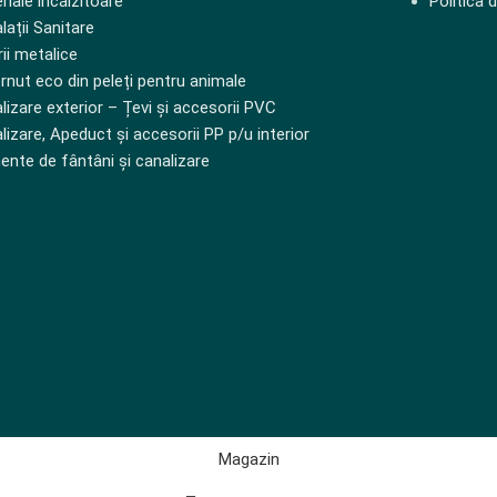
riale încălzitoare
Politica 
lații Sanitare
rii metalice
rnut eco din peleți pentru animale
lizare exterior – Țevi și accesorii PVC
lizare, Apeduct și accesorii PP p/u interior
ente de fântâni și canalizare
Magazin