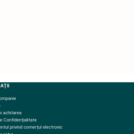
AŢII
ompanie
e
și achitarea
de Confidențialitate
tul privind comerțul electronic