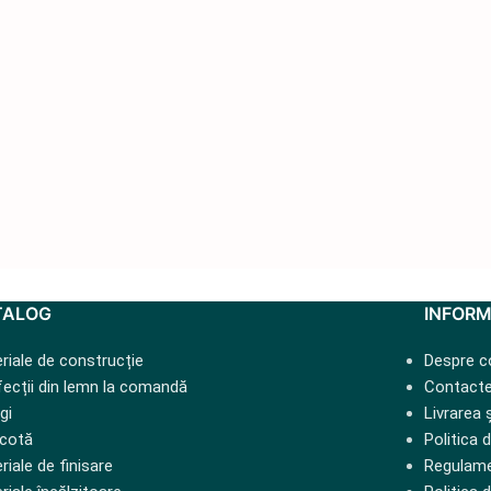
TALOG
INFORM
riale de construcție
Despre c
ecții din lemn la comandă
Contact
gi
Livrarea 
cotă
Politica 
riale de finisare
Regulamen