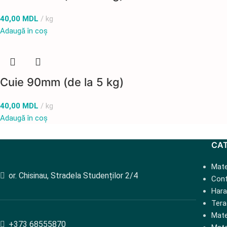
40,00
MDL
kg
Adaugă în coș
Cuie 90mm (de la 5 kg)
40,00
MDL
kg
Adaugă în coș
CA
Mate
or. Chisinau, Stradela Studenților 2/4
Conf
Hara
Tera
Mate
+373 68555870