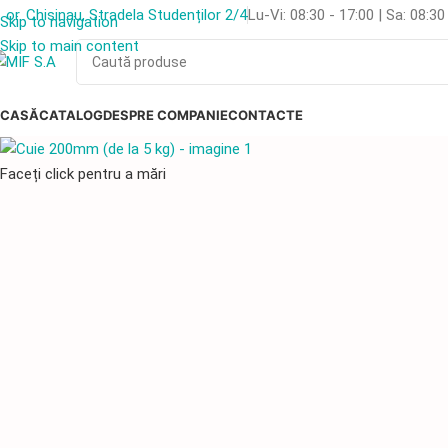
or. Chisinau, Stradela Studenților 2/4
Lu-Vi: 08:30 - 17:00 | Sa: 08:30
Skip to navigation
Skip to main content
CASĂ
CATALOG
DESPRE COMPANIE
CONTACTE
Faceți click pentru a mări