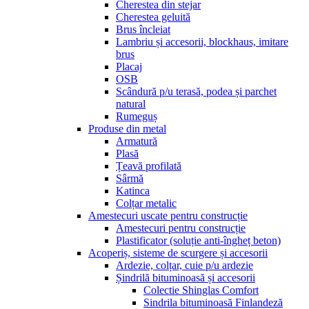
Cherestea din stejar
Cherestea geluită
Brus încleiat
Lambriu și accesorii, blockhaus, imitare
brus
Placaj
OSB
Scândură p/u terasă, podea și parchet
natural
Rumeguș
Produse din metal
Armatură
Plasă
Țeavă profilată
Sârmă
Katinca
Colțar metalic
Amestecuri uscate pentru construcție
Amestecuri pentru construcție
Plastificator (soluție anti-îngheț beton)
Acoperiș, sisteme de scurgere și accesorii
Ardezie, colțar, cuie p/u ardezie
Șindrilă bituminoasă și accesorii
Colectie Shinglas Comfort
Sindrila bituminoasă Finlandeză