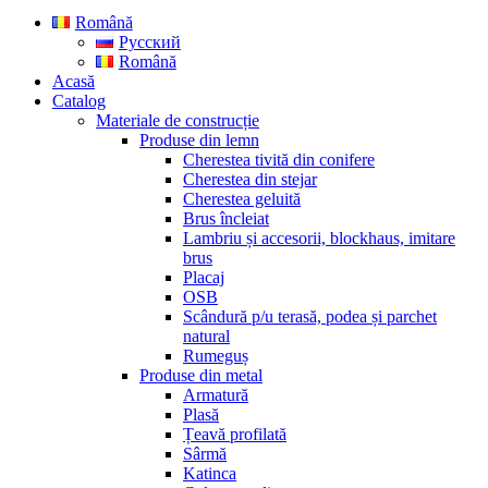
Română
Русский
Română
Acasă
Catalog
Materiale de construcție
Produse din lemn
Cherestea tivită din conifere
Cherestea din stejar
Cherestea geluită
Brus încleiat
Lambriu și accesorii, blockhaus, imitare
brus
Placaj
OSB
Scândură p/u terasă, podea și parchet
natural
Rumeguș
Produse din metal
Armatură
Plasă
Țeavă profilată
Sârmă
Katinca