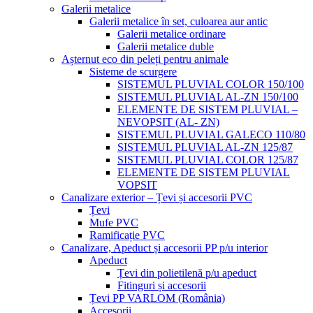
Galerii metalice
Galerii metalice în set, culoarea aur antic
Galerii metalice ordinare
Galerii metalice duble
Așternut eco din peleți pentru animale
Sisteme de scurgere
SISTEMUL PLUVIAL COLOR 150/100
SISTEMUL PLUVIAL AL-ZN 150/100
ELEMENTE DE SISTEM PLUVIAL –
NEVOPSIT (AL- ZN)
SISTEMUL PLUVIAL GALECO 110/80
SISTEMUL PLUVIAL AL-ZN 125/87
SISTEMUL PLUVIAL COLOR 125/87
ELEMENTE DE SISTEM PLUVIAL
VOPSIT
Canalizare exterior – Țevi și accesorii PVC
Țevi
Mufe PVC
Ramificație PVC
Canalizare, Apeduct și accesorii PP p/u interior
Apeduct
Țevi din polietilenă p/u apeduct
Fitinguri și accesorii
Țevi PP VARLOM (România)
Accesorii