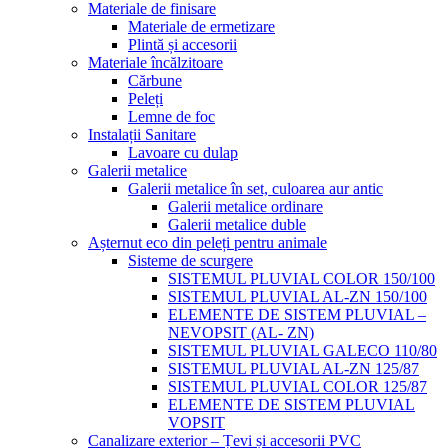
Materiale de finisare
Materiale de ermetizare
Plintă și accesorii
Materiale încălzitoare
Cărbune
Peleți
Lemne de foc
Instalații Sanitare
Lavoare cu dulap
Galerii metalice
Galerii metalice în set, culoarea aur antic
Galerii metalice ordinare
Galerii metalice duble
Așternut eco din peleți pentru animale
Sisteme de scurgere
SISTEMUL PLUVIAL COLOR 150/100
SISTEMUL PLUVIAL AL-ZN 150/100
ELEMENTE DE SISTEM PLUVIAL –
NEVOPSIT (AL- ZN)
SISTEMUL PLUVIAL GALECO 110/80
SISTEMUL PLUVIAL AL-ZN 125/87
SISTEMUL PLUVIAL COLOR 125/87
ELEMENTE DE SISTEM PLUVIAL
VOPSIT
Canalizare exterior – Țevi și accesorii PVC