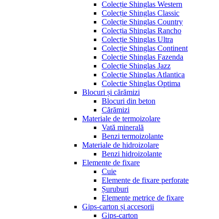
Colecție Shinglas Western
Colecție Shinglas Classic
Colecție Shinglas Country
Colecția Shinglas Rancho
Colecție Shinglas Ultra
Colecție Shinglas Continent
Colectie Shinglas Fazenda
Colecție Shinglas Jazz
Colecție Shinglas Atlantica
Colectie Shinglas Optima
Blocuri și cărămizi
Blocuri din beton
Cărămizi
Materiale de termoizolare
Vată minerală
Benzi termoizolante
Materiale de hidroizolare
Benzi hidroizolante
Elemente de fixare
Cuie
Elemente de fixare perforate
Șuruburi
Elemente metrice de fixare
Gips-carton și accesorii
Gips-carton