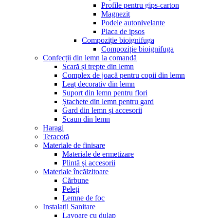
Profile pentru gips-carton
Magnezit
Podele autonivelante
Placa de ipsos
Compoziție bioignifuga
Compoziție bioignifuga
Confecții din lemn la comandă
Scară și trepte din lemn
Complex de joacă pentru copii din lemn
Leaț decorativ din lemn
Suport din lemn pentru flori
Ștachete din lemn pentru gard
Gard din lemn și accesorii
Scaun din lemn
Haragi
Teracotă
Materiale de finisare
Materiale de ermetizare
Plintă și accesorii
Materiale încălzitoare
Cărbune
Peleți
Lemne de foc
Instalații Sanitare
Lavoare cu dulap