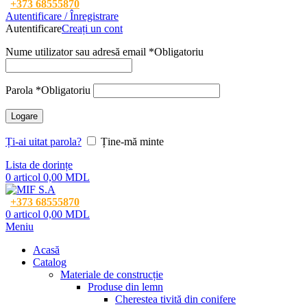
+373 68555870
Autentificare / Înregistrare
Autentificare
Creați un cont
Nume utilizator sau adresă email
*
Obligatoriu
Parola
*
Obligatoriu
Logare
Ți-ai uitat parola?
Ține-mă minte
Lista de dorințe
0
articol
0,00
MDL
+373 68555870
0
articol
0,00
MDL
Meniu
Acasă
Catalog
Materiale de construcție
Produse din lemn
Cherestea tivită din conifere