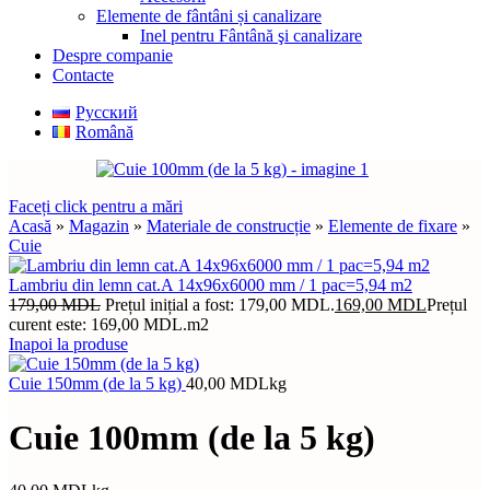
Elemente de fântâni și canalizare
Inel pentru Fântână şi canalizare
Despre companie
Contacte
Русский
Română
Faceți click pentru a mări
Acasă
»
Magazin
»
Materiale de construcție
»
Elemente de fixare
»
Cuie
Lambriu din lemn cat.A 14x96x6000 mm / 1 pac=5,94 m2
179,00
MDL
Prețul inițial a fost: 179,00 MDL.
169,00
MDL
Prețul
curent este: 169,00 MDL.
m2
Inapoi la produse
Cuie 150mm (de la 5 kg)
40,00
MDL
kg
Cuie 100mm (de la 5 kg)