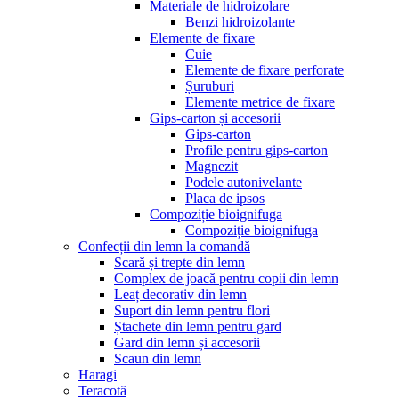
Materiale de hidroizolare
Benzi hidroizolante
Elemente de fixare
Cuie
Elemente de fixare perforate
Șuruburi
Elemente metrice de fixare
Gips-carton și accesorii
Gips-carton
Profile pentru gips-carton
Magnezit
Podele autonivelante
Placa de ipsos
Compoziție bioignifuga
Compoziție bioignifuga
Confecții din lemn la comandă
Scară și trepte din lemn
Complex de joacă pentru copii din lemn
Leaț decorativ din lemn
Suport din lemn pentru flori
Ștachete din lemn pentru gard
Gard din lemn și accesorii
Scaun din lemn
Haragi
Teracotă