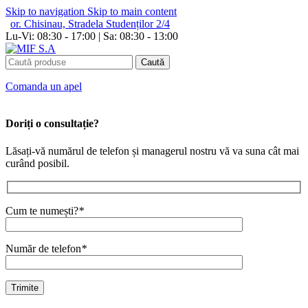
Skip to navigation
Skip to main content
or. Chisinau, Stradela Studenților 2/4
Lu-Vi: 08:30 - 17:00 | Sa: 08:30 - 13:00
Caută
Сomanda un apel
Doriți o consultație?
Lăsați-vă numărul de telefon și managerul nostru vă va suna cât mai
curând posibil.
Cum te numești?
*
Număr de telefon
*