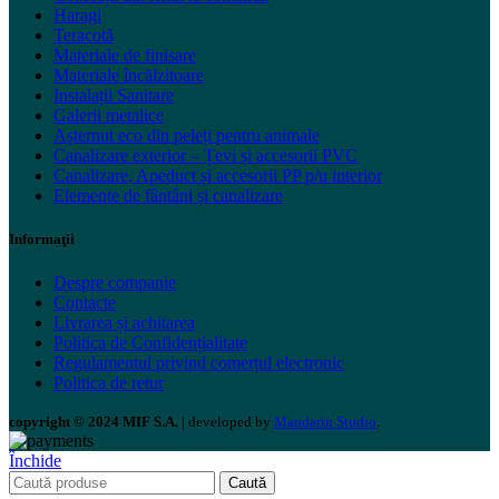
Haragi
Teracotă
Materiale de finisare
Materiale încălzitoare
Instalații Sanitare
Galerii metalice
Așternut eco din peleți pentru animale
Canalizare exterior – Țevi și accesorii PVC
Canalizare, Apeduct și accesorii PP p/u interior
Elemente de fântâni și canalizare
Informaţii
Despre companie
Contacte
Livrarea și achitarea
Politica de Confidențialitate
Regulamentul privind comerțul electronic
Politica de retur
copyright © 2024 MIF S.A.
| developed by
Mandarin Studio
.
Închide
Caută