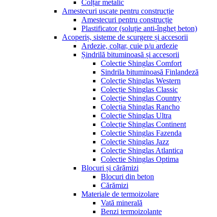
Colțar metalic
Amestecuri uscate pentru construcție
Amestecuri pentru construcție
Plastificator (soluție anti-îngheț beton)
Acoperiș, sisteme de scurgere și accesorii
Ardezie, colțar, cuie p/u ardezie
Șindrilă bituminoasă și accesorii
Colectie Shinglas Comfort
Sindrila bituminoasă Finlandeză
Colecție Shinglas Western
Colecție Shinglas Classic
Colecție Shinglas Country
Colecția Shinglas Rancho
Colecție Shinglas Ultra
Colecție Shinglas Continent
Colectie Shinglas Fazenda
Colecție Shinglas Jazz
Colecție Shinglas Atlantica
Colectie Shinglas Optima
Blocuri și cărămizi
Blocuri din beton
Cărămizi
Materiale de termoizolare
Vată minerală
Benzi termoizolante