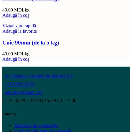
40,00
MDL
kg
Adaugă în coș
Vizualizare rapidă
Adaugă la favorite
Cuie 90mm (de la 5 kg)
40,00
MDL
kg
Adaugă în coș
or. Chisinau, Stradela Studenților 2/4
+373 68555870
mifcont@gmail.com
Lu-Vi: 08:30 - 17:00 | Sa: 08:30 - 13:00
Catalog
Materiale de construcție
Confecții din lemn la comandă