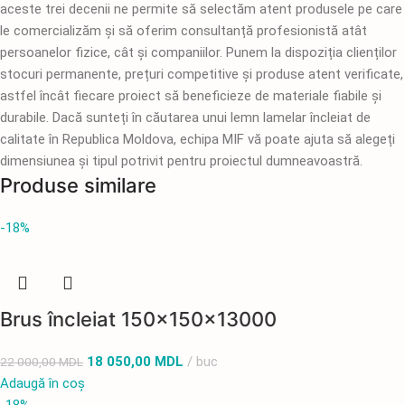
aceste trei decenii ne permite să selectăm atent produsele pe care
le comercializăm și să oferim consultanță profesionistă atât
persoanelor fizice, cât și companiilor. Punem la dispoziția clienților
stocuri permanente, prețuri competitive și produse atent verificate,
astfel încât fiecare proiect să beneficieze de materiale fiabile și
durabile. Dacă sunteți în căutarea unui lemn lamelar încleiat de
calitate în Republica Moldova, echipa MIF vă poate ajuta să alegeți
dimensiunea și tipul potrivit pentru proiectul dumneavoastră.
Produse similare
-18%
Brus încleiat 150x150x13000
18 050,00
MDL
buc
22 000,00
MDL
Adaugă în coș