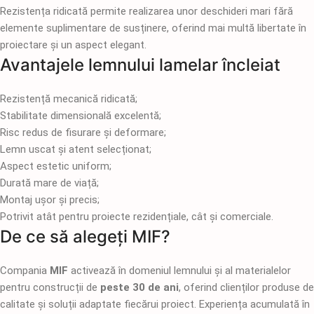
Rezistența ridicată permite realizarea unor deschideri mari fără
elemente suplimentare de susținere, oferind mai multă libertate în
proiectare și un aspect elegant.
Avantajele lemnului lamelar încleiat
Rezistență mecanică ridicată;
Stabilitate dimensională excelentă;
Risc redus de fisurare și deformare;
Lemn uscat și atent selecționat;
Aspect estetic uniform;
Durată mare de viață;
Montaj ușor și precis;
Potrivit atât pentru proiecte rezidențiale, cât și comerciale.
De ce să alegeți MIF?
Compania
MIF
activează în domeniul lemnului și al materialelor
pentru construcții de
peste 30 de ani
, oferind clienților produse de
calitate și soluții adaptate fiecărui proiect. Experiența acumulată în