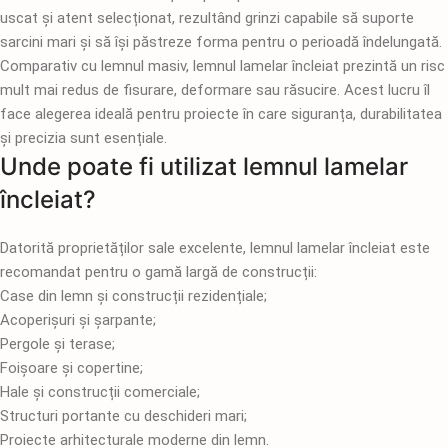
uscat și atent selecționat, rezultând grinzi capabile să suporte
sarcini mari și să își păstreze forma pentru o perioadă îndelungată.
Comparativ cu lemnul masiv, lemnul lamelar încleiat prezintă un risc
mult mai redus de fisurare, deformare sau răsucire. Acest lucru îl
face alegerea ideală pentru proiecte în care siguranța, durabilitatea
și precizia sunt esențiale.
Unde poate fi utilizat lemnul lamelar
încleiat?
Datorită proprietăților sale excelente, lemnul lamelar încleiat este
recomandat pentru o gamă largă de construcții:
Case din lemn și construcții rezidențiale;
Acoperișuri și șarpante;
Pergole și terase;
Foișoare și copertine;
Hale și construcții comerciale;
Structuri portante cu deschideri mari;
Proiecte arhitecturale moderne din lemn.