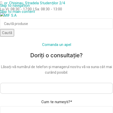
or. Chisinau, Stradela Studenților 2/4
Skip to navigation
Lu-Vi: 08:30 - 17:00 | Sa: 08:30 - 13:00
Skip to main content
Caută
Сomanda un apel
Doriți o consultație?
Lăsați-vă numărul de telefon și managerul nostru vă va suna cât mai
curând posibil.
Cum te numești?
*