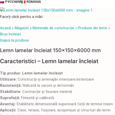
РУССКИЙ
ROMÂNĂ
Faceți click pentru a mări
Acasă
»
Magazin
»
Materiale de construcție
»
Produse din lemn
»
Brus încleiat
Inapoi la produse
Lemn lamelar încleiat 150x150x6000 mm
Caracteristici – Lemn lamelar încleiat
Tip produs: Lemn lamelar încleiat
Utilizare:
Construcții și amenajări interioare/exterioare
Rezistență:
Ridicată la sarcini și deformări
Stabilitate:
Contracție și fisurare minimă
Suprafață:
Finisată și calibrată
Avantaj:
Stabilitate dimensională superioară față de lemnul masiv
Aplicații:
Case, terase, foișoare, acoperișuri și structuri din lemn