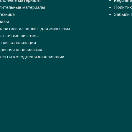
елочные материалы
Regulamen
пительные материалы
Политик
техника
Забыли 
низы
олнитель из пеллет для животных
осточные системы
шняя канализация
тренняя канализация
менты колодцев и канализации