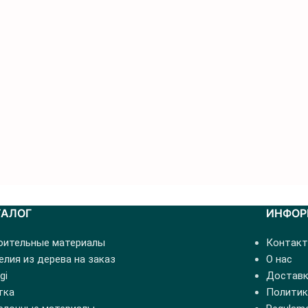
ТАЛОГ
ИНФОР
оительные материалы
Контак
лия из дерева на заказ
О нас
gi
Доставк
тка
Политик