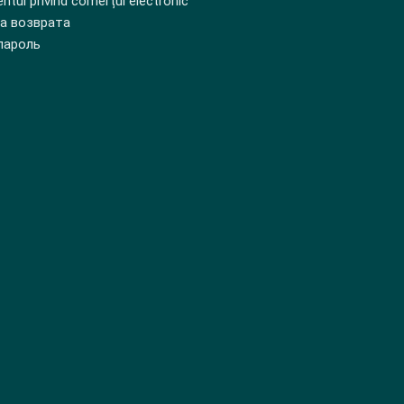
tul privind comerțul electronic
а возврата
пароль