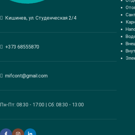
Отд
Ото
Сан
Кишинев, ул. Студенческая 2/4
Кар
Нап
Вод
Вне
+373 68555870
Вну
Эле
mifcont@gmail.com
Пн-Пт: 08:30 - 17:00 | Сб: 08:30 - 13:00