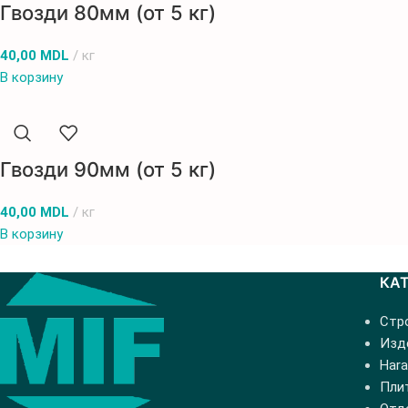
Гвозди 80мм (от 5 кг)
40,00
MDL
кг
В корзину
Гвозди 90мм (от 5 кг)
40,00
MDL
кг
В корзину
КА
Стр
Изде
Hara
Пли