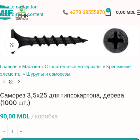
Skip to navigation
0
+373 68555870
0,00
MDL
Skip to main content
Нажмите, чтобы увеличить
Главная
»
Магазин
»
Строительные материалы
»
Крепежные
элементы
»
Шурупы и саморезы
Саморез 3,5х25 для гипсокартона, дерева
(1000 шт.)
90,00
MDL
коробка