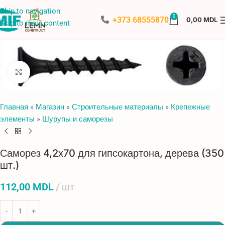
Skip to navigation
0
+373 68555870
0,00
MDL
Skip to main content
Нажмите, чтобы увеличить
Главная
»
Магазин
»
Строительные материалы
»
Крепежные
элементы
»
Шурупы и саморезы
Саморез 4,2х70 для гипсокартона, дерева (350
шт.)
112,00
MDL
шт