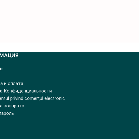
МАЦИЯ
ты
а и оплата
а Конфиденциальности
tul privind comerțul electronic
а возврата
пароль