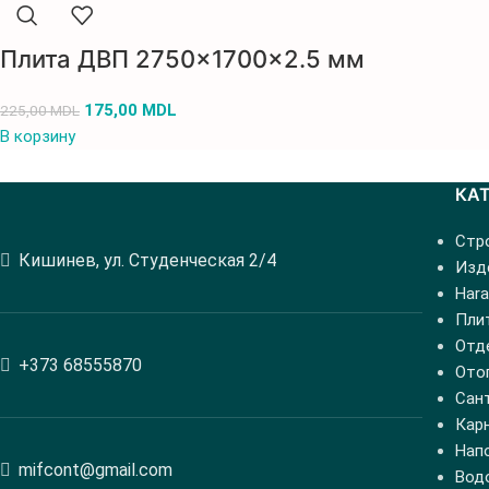
Плита ДВП 2750×1700×2.5 мм
175,00
MDL
225,00
MDL
В корзину
КА
Стр
Кишинев, ул. Студенческая 2/4
Изде
Hara
Пли
Отд
+373 68555870
Ото
Сан
Кар
Нап
mifcont@gmail.com
Вод