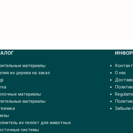
ТАЛОГ
ИНФОР
оительные материалы
Контак
лия из дерева на заказ
О нас
gi
Доставк
тка
Политик
елочные материалы
Regulamen
пительные материалы
Политик
техника
Забыли 
низы
олнитель из пеллет для животных
осточные системы