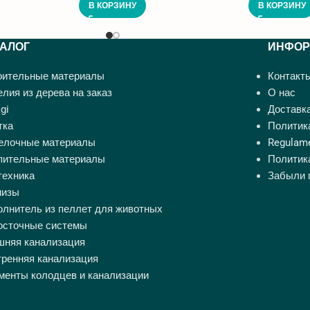
В КОРЗИНУ
В КОРЗИНУ
ТАЛОГ
ИНФОР
оительные материалы
Контакт
лия из дерева на заказ
О нас
gi
Доставка
тка
Политик
елочные материалы
Regulame
пительные материалы
Политик
техника
Забыли 
низы
олнитель из пеллет для животных
осточные системы
шняя канализация
тренняя канализация
менты колодцев и канализации