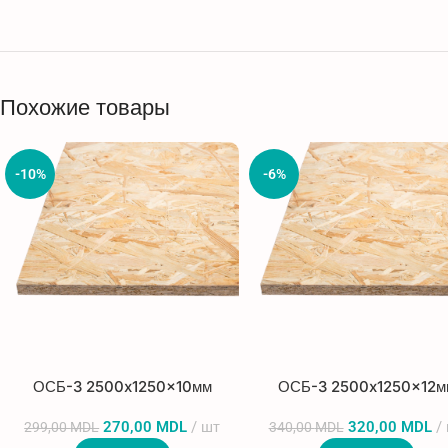
Похожие товары
-10%
-6%
ОСБ-3 2500x1250x10мм
ОСБ-3 2500x1250x12м
270,00
MDL
шт
320,00
MDL
299,00
MDL
340,00
MDL