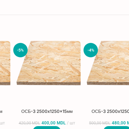
-5%
-4%
м
ОСБ-3 2500x1250x15мм
ОСБ-3 2500x125
шт
400,00
MDL
шт
480,00
420,00
MDL
500,00
MDL