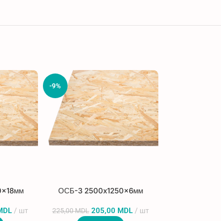
-9%
-5%
0x18мм
ОСБ-3 2500x1250x6мм
ОСБ-3 250
MDL
шт
205,00
MDL
шт
59
225,00
MDL
620,00
MDL