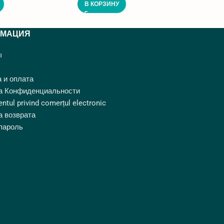
В КОРЗИНУ
В КО
МАЦИЯ
ы
 и оплата
а Конфиденциальности
ntul privind comerțul electronic
а возврата
пароль