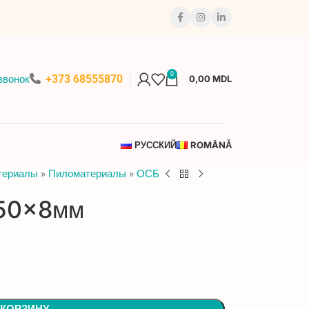
0
+373 68555870
звонок
0,00
MDL
РУССКИЙ
ROMÂNĂ
териалы
»
Пиломатериалы
»
ОСБ
50x8мм