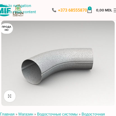
Skip to navigation
0
+373 68555870
0,00
MDL
Skip to main content
ПРОДА
НО
Нажмите, чтобы увеличить
Главная
»
Магазин
»
Водосточные системы
»
Водосточная