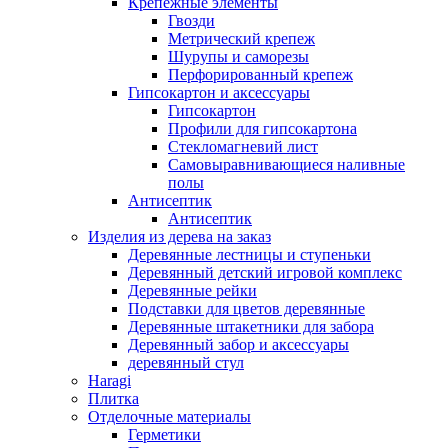
Крепежные элементы
Гвозди
Метрический крепеж
Шурупы и саморезы
Перфорированный крепеж
Гипсокартон и аксессуары
Гипсокартон
Профили для гипсокартона
Стекломагневий лист
Самовыравнивающиеся наливные
полы
Aнтисептик
Aнтисептик
Изделия из дерева на заказ
Деревянные лестницы и ступеньки
Деревянный детский игровой комплекс
Деревянные рейки
Подставки для цветов деревянные
Деревянные штакетники для забора
Деревянный забор и аксессуары
деревянный стул
Haragi
Плитка
Отделочные материалы
Герметики