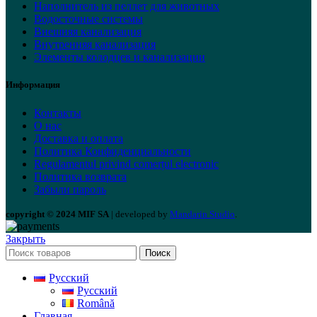
Наполнитель из пеллет для животных
Водосточные системы
Внешняя канализация
Внутренняя канализация
Элементы колодцев и канализации
Информация
Контакты
О нас
Доставка и оплата
Политика Конфиденциальности
Regulamentul privind comerțul electronic
Политика возврата
Забыли пароль
copyright © 2024 MIF SA
| developed by
Mandarin Studio
.
Закрыть
Поиск
Русский
Русский
Română
Главная