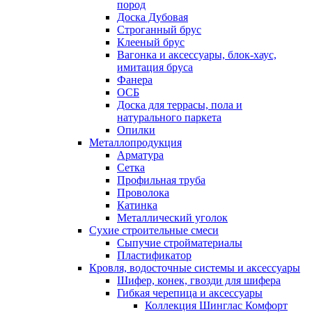
пород
Доска Дубовая
Строганный брус
Клееный брус
Вагонка и аксессуары, блок-хаус,
имитация бруса
Фанера
ОСБ
Доска для террасы, пола и
натурального паркета
Опилки
Металлопродукция
Арматура
Сетка
Профильная труба
Проволока
Катинка
Металлический уголок
Сухие строительные смеси
Сыпучие стройматериалы
Пластификатор
Кровля, водосточные системы и аксессуары
Шифер, конек, гвозди для шифера
Гибкая черепица и аксессуары
Коллекция Шинглас Комфорт