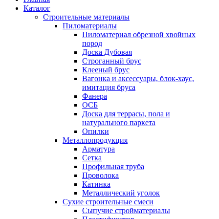
Каталог
Строительные материалы
Пиломатериалы
Пиломатериал обрезной хвойных
пород
Доска Дубовая
Строганный брус
Клееный брус
Вагонка и аксессуары, блок-хаус,
имитация бруса
Фанера
ОСБ
Доска для террасы, пола и
натурального паркета
Опилки
Металлопродукция
Арматура
Сетка
Профильная труба
Проволока
Катинка
Металлический уголок
Сухие строительные смеси
Сыпучие стройматериалы