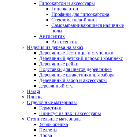
Гипсокартон и аксессуары
Гипсокартон
Профили для гипсокартона
Стекломагневий лист
Самовыравнивающиеся наливные
полы
Aнтисептик
Aнтисептик
Изделия из дерева на заказ
Деревянные лестницы и ступеньки
Деревянный детский игровой комплекс
Деревянные рейки
Подставки для цветов деревянные
Деревянные штакетники для забора
Деревянный забор и аксессуары
деревянный стул
Haragi
Плитка
Отделочные материалы
Герметики
Плинтус из пвх и аксессуары
Отопительные материалы
Уголь орешка
Пеллеты
Дрова