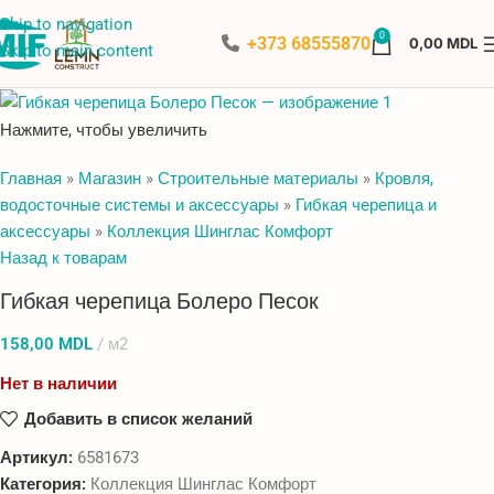
Skip to navigation
ПРОДА
0
НО
+373 68555870
0,00
MDL
Skip to main content
Нажмите, чтобы увеличить
Главная
»
Магазин
»
Строительные материалы
»
Кровля,
водосточные системы и аксессуары
»
Гибкая черепица и
аксессуары
»
Коллекция Шинглас Комфорт
Назад к товарам
Гибкая черепица Болеро Песок
158,00
MDL
м2
Нет в наличии
Добавить в список желаний
Артикул:
6581673
Категория:
Коллекция Шинглас Комфорт