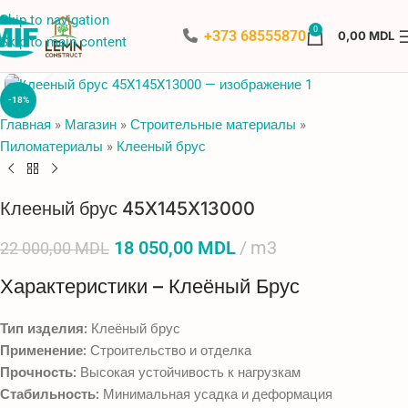
Skip to navigation
0
+373 68555870
0,00
MDL
Skip to main content
Нажмите, чтобы увеличить
-18%
Главная
»
Магазин
»
Строительные материалы
»
Пиломатериалы
»
Клееный брус
Клееный брус 45X145X13000
18 050,00
MDL
m3
22 000,00
MDL
Характеристики – Клеёный Брус
Тип изделия:
Клеёный брус
Применение:
Строительство и отделка
Прочность:
Высокая устойчивость к нагрузкам
Стабильность:
Минимальная усадка и деформация