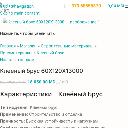
+373 68555870
0,00
MDL
Skip to navigation
-18%
Skip to main content
Нажмите, чтобы увеличить
Главная
»
Магазин
»
Строительные материалы
»
Пиломатериалы
»
Клееный брус
Назад к товарам
Клееный брус 60X120X13000
18 050,00
MDL
m3
22 000,00
MDL
Характеристики – Клеёный Брус
Тип изделия:
Клеёный брус
Применение:
Строительство и отделка
Прочность:
Высокая устойчивость к нагрузкам